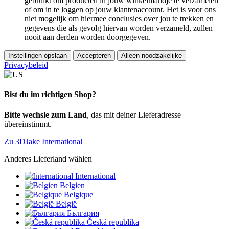
gebruikt om producten in jouw winkelmandje te verzamelen
of om in te loggen op jouw klantenaccount. Het is voor ons
niet mogelijk om hiermee conclusies over jou te trekken en
gegevens die als gevolg hiervan worden verzameld, zullen
nooit aan derden worden doorgegeven.
Instellingen opslaan
Accepteren
Alleen noodzakelijke
Privacybeleid
Bist du im richtigen Shop?
Bitte wechsle zum Land
, das mit deiner Lieferadresse
übereinstimmt.
Zu 3DJake International
Anderes Lieferland wählen
International
Belgien
Belgique
België
България
Česká republika