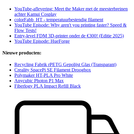
YouTube-aflevering: Meet the Maker met de meesterbreinen
achter Kamui Cosplay
colorFabb_HT - temperatuurbestendig filament
YouTube Episode: Why aren't you printing faster? Speed &
Flow Tests!
Entry-level FDM 3D-printer onder de €300! (Editie 2025)
YouTube Episode: HueForge
Nieuwe producten:
Recycling Fabrik rPETG Gepolijst Glas (Transparant)
Creality SpacePi SE Filament Droogbox
Polymaker HT-PLA Pro White
Anycubic Photon P1 Max
Fiberlogy PLA Impact Refill Black