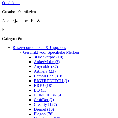
Ontdek nu
Creatbot: 0 artikelen
Alle prijzen incl. BTW
Filter
Categorieën
Reserveonderdelen & Upgrades
Geschikt voor Specifieke Merken
3DMakerpro (10)
AnkerMake (3)
Anycubic (87)
Artillery (23)
Bambu Lab (318)
BIGTREETECH (1)
BIQU (18)
BQ (11)
COMGROW (4)
CraftBot (2)
Creality (127)
Dremel (10)
Elegoo (78)