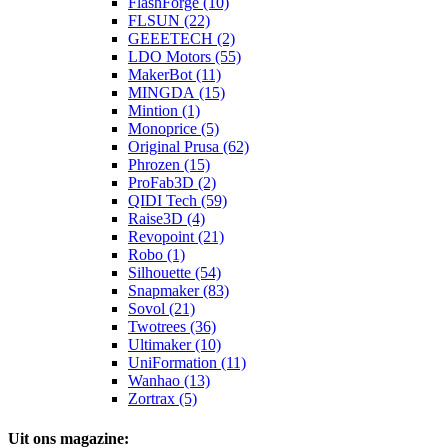
FlashForge (10)
FLSUN (22)
GEEETECH (2)
LDO Motors (55)
MakerBot (11)
MINGDA (15)
Mintion (1)
Monoprice (5)
Original Prusa (62)
Phrozen (15)
ProFab3D (2)
QIDI Tech (59)
Raise3D (4)
Revopoint (21)
Robo (1)
Silhouette (54)
Snapmaker (83)
Sovol (21)
Twotrees (36)
Ultimaker (10)
UniFormation (11)
Wanhao (13)
Zortrax (5)
Uit ons magazine: