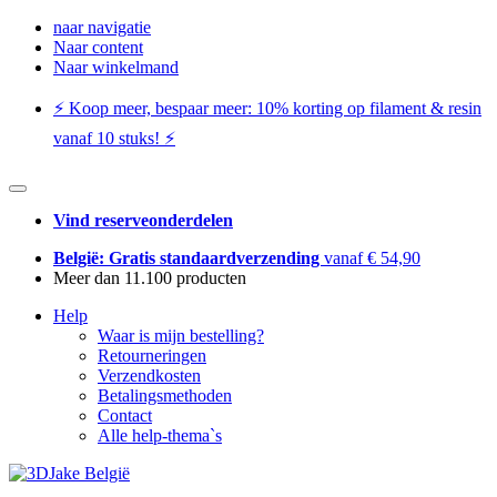
naar navigatie
Naar content
Naar winkelmand
⚡️ Koop meer, bespaar meer: ​​10% korting op filament & resin
vanaf 10 stuks! ⚡️
Vind reserveonderdelen
België: Gratis standaardverzending
vanaf € 54,90
Meer dan 11.100 producten
Help
Waar is mijn bestelling?
Retourneringen
Verzendkosten
Betalingsmethoden
Contact
Alle help-thema`s