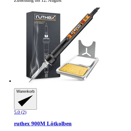
Zustellung bis 12. August
Warenkorb
5.0 (2)
ruthex
900M Lötkolben