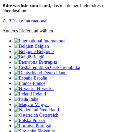
Bitte wechsle zum Land
, das mit deiner Lieferadresse
übereinstimmt.
Zu 3DJake International
Anderes Lieferland wählen
International
Belgien
Belgique
België
България
Česká republika
Deutschland
España
France
Hrvatska
Ireland
Italia
Magyar
Nederland
Österreich
Polska
Portugal
Slovenija