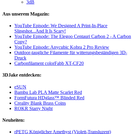
3dB
Aus unserem Magazin:
YouTube Episode: We Designed A Print-In-Place
Slingshot...And It Is Scary!
YouTube Episode: The Elegoo Centauri Carbon 2 - A Carbon
Copy?
YouTube Episode: Anycubic Kobra 2 Pro Review
Outdoor-taugliche Filamente für witterungsbeständigen 3D-
Druck
Carbonfilament colorFabb XT-CF20
3DJake entdecken:
eSUN
Bambu Lab PLA Matte Scarlet Red
FormFutura HDglass™ Blinded Red
Creality Blank Brass Coins
ROKR Starry Night
Neuheiten:
rPETG Königlicher Amethyst (Violett-Transluzent)