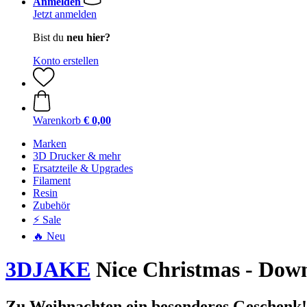
Anmelden
Jetzt anmelden
Bist du
neu hier?
Konto erstellen
Warenkorb
€ 0,00
Marken
3D Drucker & mehr
Ersatzteile & Upgrades
Filament
Resin
Zubehör
⚡ Sale
🔥 Neu
3DJAKE
Nice Christmas - Down
Zu Weihnachten ein besonderes Geschenk!