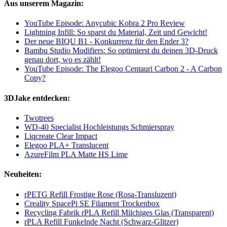
Aus unserem Magazin:
YouTube Episode: Anycubic Kobra 2 Pro Review
Lightning Infill: So sparst du Material, Zeit und Gewicht!
Der neue BIQU B1 - Konkurrenz für den Ender 3?
Bambu Studio Modifiers: So optimierst du deinen 3D-Druck
genau dort, wo es zählt!
YouTube Episode: The Elegoo Centauri Carbon 2 - A Carbon
Copy?
3DJake entdecken:
Twotrees
WD-40 Specialist Hochleistungs Schmierspray
Liqcreate Clear Impact
Elegoo PLA+ Translucent
AzureFilm PLA Matte HS Lime
Neuheiten:
rPETG Refill Frostige Rose (Rosa-Transluzent)
Creality SpacePi SE Filament Trockenbox
Recycling Fabrik rPLA Refill Milchiges Glas (Transparent)
rPLA Refill Funkelnde Nacht (Schwarz-Glitzer)