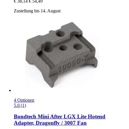
€ 38,14
€ 54,49
Zustellung bis 14. August
4 Optionen
5.0 (1)
Bondtech
Mini After LGX Lite Hotend
Adapter, Dragonfly / 3007 Fan