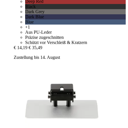
Deep Red
Black
Dark Grey
Dark Blue
Blue
+1
Aus PU-Leder
Präzise zugeschnitten
Schützt vor Verschleiß & Kratzern
€ 14,19
€ 35,49
Zustellung bis 14. August