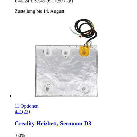
€ 40,24
€ 57,49
(€ 17,50 / kg)
Zustellung bis 14. August
11 Optionen
4.2 (23)
Creality
Heizbett, Sermoon D3
-60%