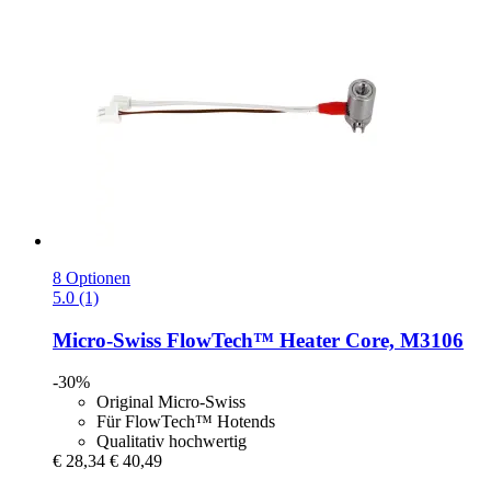
8 Optionen
5.0 (1)
Micro-Swiss
FlowTech™ Heater Core, M3106
-30%
Original Micro-Swiss
Für FlowTech™ Hotends
Qualitativ hochwertig
€ 28,34
€ 40,49