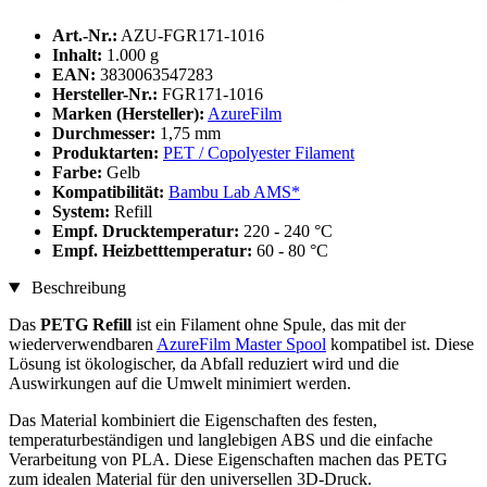
Art.-Nr.:
AZU-FGR171-1016
Inhalt:
1.000 g
EAN:
3830063547283
Hersteller-Nr.:
FGR171-1016
Marken (Hersteller):
AzureFilm
Durchmesser:
1,75 mm
Produktarten:
PET / Copolyester Filament
Farbe:
Gelb
Kompatibilität:
Bambu Lab AMS*
System:
Refill
Empf. Drucktemperatur:
220 - 240 °C
Empf. Heizbetttemperatur:
60 - 80 °C
Beschreibung
Das
PETG Refill
ist ein Filament ohne Spule, das mit der
wiederverwendbaren
AzureFilm Master Spool
kompatibel ist. Diese
Lösung ist ökologischer, da Abfall reduziert wird und die
Auswirkungen auf die Umwelt minimiert werden.
Das Material kombiniert die Eigenschaften des festen,
temperaturbeständigen und langlebigen ABS und die einfache
Verarbeitung von PLA. Diese Eigenschaften machen das PETG
zum idealen Material für den universellen 3D-Druck.