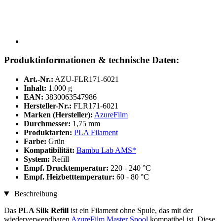
Produktinformationen & technische Daten:
Art.-Nr.:
AZU-FLR171-6021
Inhalt:
1.000 g
EAN:
3830063547986
Hersteller-Nr.:
FLR171-6021
Marken (Hersteller):
AzureFilm
Durchmesser:
1,75 mm
Produktarten:
PLA Filament
Farbe:
Grün
Kompatibilität:
Bambu Lab AMS*
System:
Refill
Empf. Drucktemperatur:
220 - 240 °C
Empf. Heizbetttemperatur:
60 - 80 °C
Beschreibung
Das
PLA Silk Refill
ist ein Filament ohne Spule, das mit der
wiederverwendbaren
AzureFilm Master Spool
kompatibel ist. Diese