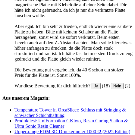
magnetische Platte mit Klebefolie auf einer Seite dabei. Die
hätte ich nicht gebraucht, da ich ja nur die verkratzte Platte
tauschen wollte.
Aber egal. Ich bin sehr zufrieden, endlich wieder eine saubere
Platte zu haben. Bitte mit keinem Schaber an die Platte
herangehen, sonst wird sie sofort verkratzt. Beim ersten
Leveln auch auf den Z-Abstand achten. Man sollte hier etwas
höher anfangen zu drucken, da die Platte doch stark
strukturiert und rau ist. Ich hätte fast beim ersten Druck zu eng
gedruckt und die Platte gleich wieder ruiniert.
Die Bewertung gut vergebe ich, da 40 € schon ein stolzer
Preis für die Platte ist. Sonst 100%.
War diese Bewertung für dich hilfreich?
(18)
(2)
Ja
Nein
Aus unserem Magazin:
Temperature Tower in OrcaSlicer: Schluss mit Stringing &
schwacher Schichthaftung
Produkttest: UniFormation GKtwo, Resin Curing Station &
Ultra Sonic Resin Cleaner
Upper-range FDM 3D Drucker unter 1000 €! (2025 Edition)