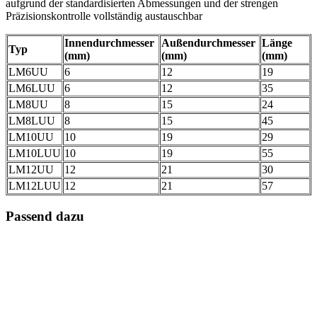
aufgrund der standardisierten Abmessungen und der strengen
Präzisionskontrolle vollständig austauschbar
Innendurchmesser
Außendurchmesser
Länge
Typ
(mm)
(mm)
(mm)
LM6UU
6
12
19
LM6LUU
6
12
35
LM8UU
8
15
24
LM8LUU
8
15
45
LM10UU
10
19
29
LM10LUU
10
19
55
LM12UU
12
21
30
LM12LUU
12
21
57
Passend dazu