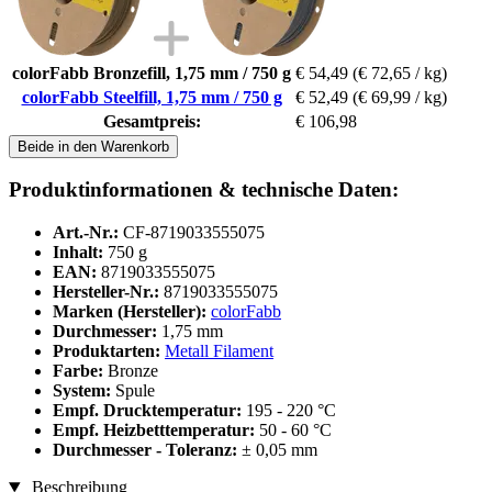
colorFabb Bronzefill, 1,75 mm / 750 g
€ 54,49
(€ 72,65 / kg)
colorFabb Steelfill, 1,75 mm / 750 g
€ 52,49
(€ 69,99 / kg)
Gesamtpreis:
€ 106,98
Beide in den Warenkorb
Produktinformationen & technische Daten:
Art.-Nr.:
CF-8719033555075
Inhalt:
750 g
EAN:
8719033555075
Hersteller-Nr.:
8719033555075
Marken (Hersteller):
colorFabb
Durchmesser:
1,75 mm
Produktarten:
Metall Filament
Farbe:
Bronze
System:
Spule
Empf. Drucktemperatur:
195 - 220 °C
Empf. Heizbetttemperatur:
50 - 60 °C
Durchmesser - Toleranz:
± 0,05 mm
Beschreibung