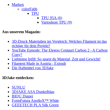
Marken
colorFabb
TPU
TPU 95A (6)
Varioshore TPU (9)
Aus unserem Magazin:
3D-Druck Materialien im Vergleich: Welches Filament ist das
richtige für dein Projekt?
YouTube Episode: The Elegoo Centauri Carbon 2 - A Carbon
Copy?
Lightning Infill: So sparst du Material, Zeit und Gewicht!
Filament Made in Austria - Extrudr
Die Haftmittel von 3DJake
3DJake entdecken:
SUNLU
3DJAKE ASA Dunkelblau
BIQU Diaper
FormFutura ApolloX™ White
GEEETECH PLA Silk Green