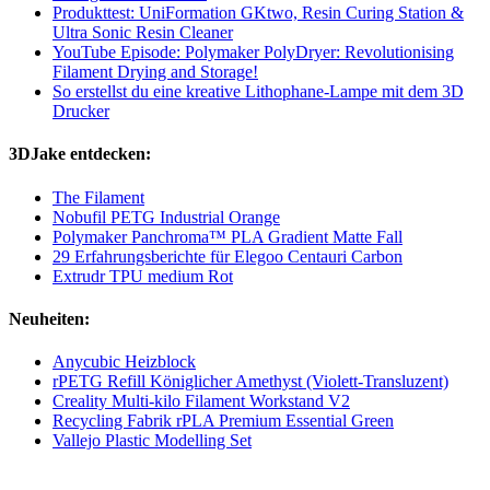
Produkttest: UniFormation GKtwo, Resin Curing Station &
Ultra Sonic Resin Cleaner
YouTube Episode: Polymaker PolyDryer: Revolutionising
Filament Drying and Storage!
So erstellst du eine kreative Lithophane-Lampe mit dem 3D
Drucker
3DJake entdecken:
The Filament
Nobufil PETG Industrial Orange
Polymaker Panchroma™ PLA Gradient Matte Fall
29 Erfahrungsberichte für Elegoo Centauri Carbon
Extrudr TPU medium Rot
Neuheiten:
Anycubic Heizblock
rPETG Refill Königlicher Amethyst (Violett-Transluzent)
Creality Multi-kilo Filament Workstand V2
Recycling Fabrik rPLA Premium Essential Green
Vallejo Plastic Modelling Set