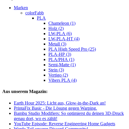
Marken
colorFabb
PLA
Chameleon (1)
Holz (2)
LW-PLA (6)
LW-PLA-HT (4)
Metall (3)
PLA High Speed Pro (25)
PLA-HP (3)
PLA/PHA (1)
Semi-Matte (1)
Stein (3)
Vertigo (2)
Vibers PLA (4)
Aus unserem Magazin:
Earth Hour 2025: Licht aus, Glow-in-the-Dark an!
PrintaFix Basic - Die Lösung gegen Warping.
Bambu Studio Modifiers: So optimierst du deinen 3D-Druck
genau dort, wo es zählt!
YouTube Episode: Reverse Engineering Home Gadgets
Werde Teil unserer Discord-Community!