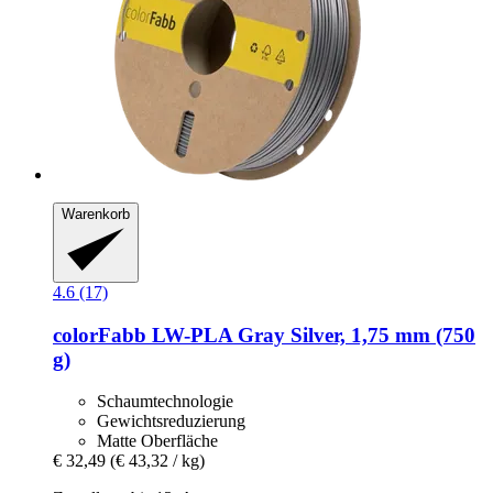
Warenkorb
4.6 (17)
colorFabb
LW-​PLA Gray Silver, 1,75 mm (750
g)
Schaumtechnologie
Gewichtsreduzierung
Matte Oberfläche
€ 32,49
(€ 43,32 / kg)