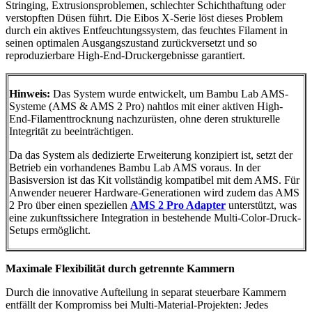
Stringing, Extrusionsproblemen, schlechter Schichthaftung oder
verstopften Düsen führt. Die Eibos X-Serie löst dieses Problem
durch ein aktives Entfeuchtungssystem, das feuchtes Filament in
seinen optimalen Ausgangszustand zurückversetzt und so
reproduzierbare High-End-Druckergebnisse garantiert.
Hinweis:
Das System wurde entwickelt, um Bambu Lab AMS-
Systeme (AMS & AMS 2 Pro) nahtlos mit einer aktiven High-
End-Filamenttrocknung nachzurüsten, ohne deren strukturelle
Integrität zu beeinträchtigen.
Da das System als dedizierte Erweiterung konzipiert ist, setzt der
Betrieb ein vorhandenes Bambu Lab AMS voraus. In der
Basisversion ist das Kit vollständig kompatibel mit dem AMS. Für
Anwender neuerer Hardware-Generationen wird zudem das AMS
2 Pro über einen speziellen
AMS 2 Pro Adapter
unterstützt, was
eine zukunftssichere Integration in bestehende Multi-Color-Druck-
Setups ermöglicht.
Maximale Flexibilität durch getrennte Kammern
Durch die innovative Aufteilung in separat steuerbare Kammern
entfällt der Kompromiss bei Multi-Material-Projekten: Jedes