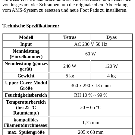
von insgesamt vier Schrauben, um die originale obere Abdeckung
vom AMS-System zu ersetzen und neue Foot Pads zu installieren.
Technische Spezifikationen:
Modell
Tetras
Dyas
Input
AC 230 V 50 Hz
Nennleistung
60 W
(Einzelkammer)
Nennleistung (ganzes
240 W
120 W
gerät)
Gewicht
5 kg
4 kg
Upper Cover Modul
360 x 290 x 135 mm
Größe
Feuchtigkeitsbereich
RH 10 % ~ 99 %
Temperaturbereich
(bei 25 °C
20 ~ 65 °C
Raumtemp.)
kompatibles
1,75 mm
Filamentdurchmesser
max. Spulengröße
205 x 68 mm