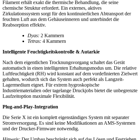
Filament erhält exakt die thermische Behandlung, die seine
chemische Struktur erfordert. Ein externes, aktives
Zirkulationssystem sorgt für den kontinuierlichen Abtransport der
feuchten Luft aus dem Gehäuseinneren und unterbindet die
Reabsorption effektiv.
Dyas:
2 Kammern
Tetras:
4 Kammern
Intelligente Feuchtigkeitskontrolle & Autarkie
Nach dem eigentlichen Trocknungsvorgang schaltet das Gerät
automatisch in einen intelligenten Erhaltungsmodus um. Die relative
Luftfeuchtigkeit (RH) wird konstant auf dem vordefinierten Zielwert
gehalten, wodurch sich das System auch perfekt als Langzeit-
Lagermedium eignet. Für extrem hygroskopische
Industriematerialien oder tagelange Druckjobs bietet die unbegrenzte
Laufzeitoption maximale Flexibilität.
Plug-and-Play-Integration
Die Serie X ist ein komplett eigenständiges System mit separater
Stromversorgung. Es sind keine Modifikationen an AMS-Systemen
und der Drucker-Firmware notwendig.
Hinweis:
Der Umbau beschränkt sich auf das Lösen und Festziehen