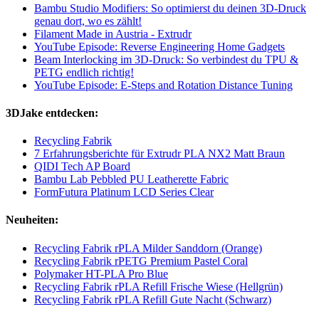
Bambu Studio Modifiers: So optimierst du deinen 3D-Druck
genau dort, wo es zählt!
Filament Made in Austria - Extrudr
YouTube Episode: Reverse Engineering Home Gadgets
Beam Interlocking im 3D-Druck: So verbindest du TPU &
PETG endlich richtig!
YouTube Episode: E-Steps and Rotation Distance Tuning
3DJake entdecken:
Recycling Fabrik
7 Erfahrungsberichte für Extrudr PLA NX2 Matt Braun
QIDI Tech AP Board
Bambu Lab Pebbled PU Leatherette Fabric
FormFutura Platinum LCD Series Clear
Neuheiten:
Recycling Fabrik rPLA Milder Sanddorn (Orange)
Recycling Fabrik rPETG Premium Pastel Coral
Polymaker HT-PLA Pro Blue
Recycling Fabrik rPLA Refill Frische Wiese (Hellgrün)
Recycling Fabrik rPLA Refill Gute Nacht (Schwarz)