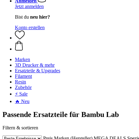
Anmelden
Jetzt anmelden
Bist du
neu hier?
Konto erstellen
Marken
3D Drucker & mehr
Ersatzteile & Upgrades
Filament
Resin
Zubehör
⚡ Sale
🔥 Neu
Passende Ersatzteile für Bambu Lab
Filtern & sortieren
Preis
Marken (Hersteller)
MEGA DEALS
Spezi