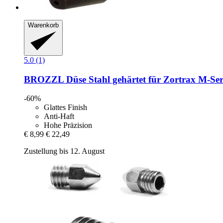
Warenkorb
5.0 (1)
BROZZL
Düse Stahl gehärtet für Zortrax M-​Se
-60%
Glattes Finish
Anti-Haft
Hohe Präzision
€ 8,99
€ 22,49
Zustellung bis 12. August