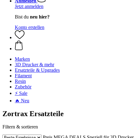
Anmelden
Jetzt anmelden
Bist du
neu hier?
Konto erstellen
Marken
3D Drucker & mehr
Ersatzteile & Upgrades
Filament
Resin
Zubehör
⚡ Sale
🔥 Neu
Zortrax Ersatzteile
Filtern & sortieren
Preis
MEGA DEALS
Speziell für 3D Drucker