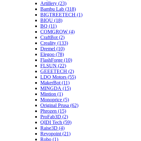
Artillery (23)
Bambu Lab (318)
BIGTREETECH (1)
BIQU (18)
BQ (11)
COMGROW (4)
CraftBot (2)
Creality (133)
Dremel (10)
Elegoo (78)
FlashForge (10)
FLSUN (22)
GEEETECH (2)
LDO Motors (55)
MakerBot (11)
MINGDA (15)
Mintion (1)
Monoprice (5)
Original Prusa (62)
Phrozen (15)
ProFab3D (2)
QIDI Tech (59)
Raise3D (4)
Revopoint (21)
Robo (1)