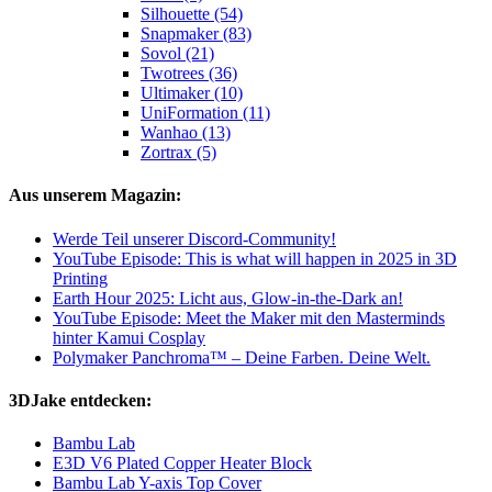
Silhouette (54)
Snapmaker (83)
Sovol (21)
Twotrees (36)
Ultimaker (10)
UniFormation (11)
Wanhao (13)
Zortrax (5)
Aus unserem Magazin:
Werde Teil unserer Discord-Community!
YouTube Episode: This is what will happen in 2025 in 3D
Printing
Earth Hour 2025: Licht aus, Glow-in-the-Dark an!
YouTube Episode: Meet the Maker mit den Masterminds
hinter Kamui Cosplay
Polymaker Panchroma™ – Deine Farben. Deine Welt.
3DJake entdecken:
Bambu Lab
E3D V6 Plated Copper Heater Block
Bambu Lab Y-axis Top Cover