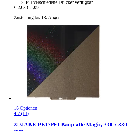
Für verschiedene Drucker verfügbar
€ 2,03
€ 5,09
Zustellung bis 13. August
16 Optionen
4.7 (13)
3DJAKE
PET/PEI Bauplatte Magic, 330 x 330
mm