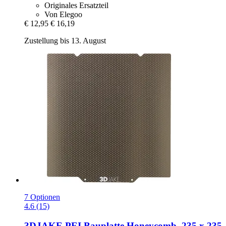
Originales Ersatzteil
Von Elegoo
€ 12,95
€ 16,19
Zustellung bis 13. August
7 Optionen
4.6 (15)
3DJAKE
PEI Bauplatte Honeycomb, 235 x 235