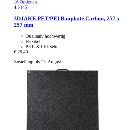
16 Optionen
4.5 (45)
3DJAKE
PET/PEI Bauplatte Carbon, 257 x
257 mm
Qualitativ hochwertig
Flexibel
PET- & PEI-Seite
€ 25,49
Zustellung bis 13. August