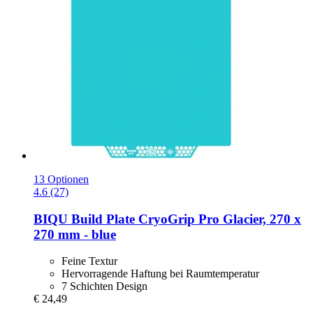
13 Optionen
4.6 (27)
BIQU
Build Plate CryoGrip Pro Glacier, 270 x
270 mm -​ blue
Feine Textur
Hervorragende Haftung bei Raumtemperatur
7 Schichten Design
€ 24,49