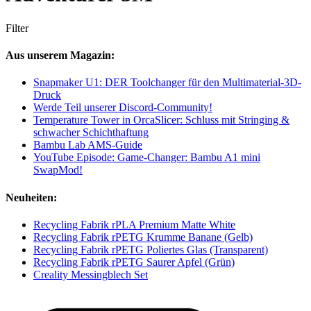
Filter
Aus unserem Magazin:
Snapmaker U1: DER Toolchanger für den Multimaterial-3D-
Druck
Werde Teil unserer Discord-Community!
Temperature Tower in OrcaSlicer: Schluss mit Stringing &
schwacher Schichthaftung
Bambu Lab AMS-Guide
YouTube Episode: Game-Changer: Bambu A1 mini
SwapMod!
Neuheiten:
Recycling Fabrik rPLA Premium Matte White
Recycling Fabrik rPETG Krumme Banane (Gelb)
Recycling Fabrik rPETG Poliertes Glas (Transparent)
Recycling Fabrik rPETG Saurer Apfel (Grün)
Creality Messingblech Set