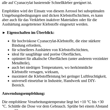
alle auf Cyanacrylat basierende Schnellkleber geeignet ist.
Empfohlen wird der Einsatz von diesem Aerosol bei suboptimalen
Umgebungsbedingungen und dicken Klebstoffschichten, es kann
aber auch für das Verkleben inaktiver Materialien oder für die
Aushärtung ausgetretener Klebstoffe eingesetzt werden.
►
Eigenschaften im Überblick:
für hochviskose Cyanacrylat-Klebstoffe, die eine stärkere
Bindung erfordern,
für schnelleres Aushärten von Klebstoffschichten,
ideal für saugfähige und poröse Oberflächen,
optimiert für alkalische Oberflächen (unter anderem verzinkter
Metallteile),
auch bei niedrigen Temperaturen, wo herkömmliche
Klebstoffe versagen, wirksam,
maximiert die Klebstoffleistung bei geringer Luftfeuchtigkeit,
universell einsetzbar in Industrie, Handwerk und DIY-
Bereich.
Anwendungsempfehlung:
Die empfohlene Verarbeitungstemperatur liegt bei +10 °C bis +30
°C. Schüttle die Dose vor dem Gebrauch. Sprühe bei einem Abstand