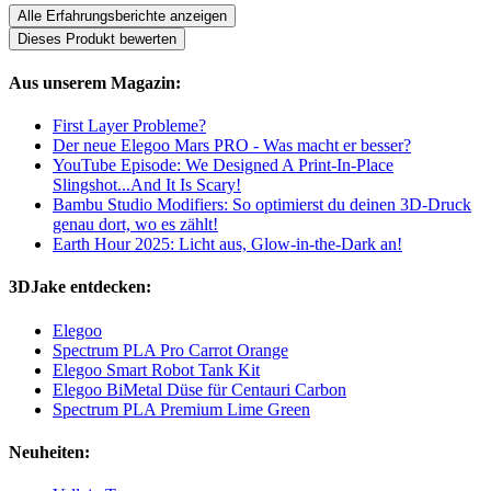
Alle Erfahrungsberichte anzeigen
Dieses Produkt bewerten
Aus unserem Magazin:
First Layer Probleme?
Der neue Elegoo Mars PRO - Was macht er besser?
YouTube Episode: We Designed A Print-In-Place
Slingshot...And It Is Scary!
Bambu Studio Modifiers: So optimierst du deinen 3D-Druck
genau dort, wo es zählt!
Earth Hour 2025: Licht aus, Glow-in-the-Dark an!
3DJake entdecken:
Elegoo
Spectrum PLA Pro Carrot Orange
Elegoo Smart Robot Tank Kit
Elegoo BiMetal Düse für Centauri Carbon
Spectrum PLA Premium Lime Green
Neuheiten: