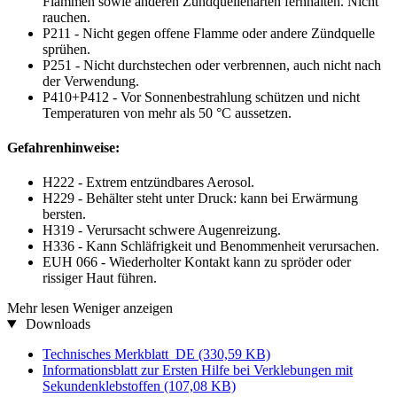
Flammen sowie anderen Zündquellenarten fernhalten. Nicht
rauchen.
P211 - Nicht gegen offene Flamme oder andere Zündquelle
sprühen.
P251 - Nicht durchstechen oder verbrennen, auch nicht nach
der Verwendung.
P410+P412 - Vor Sonnenbestrahlung schützen und nicht
Temperaturen von mehr als 50 °C aussetzen.
Gefahrenhinweise:
H222 - Extrem entzündbares Aerosol.
H229 - Behälter steht unter Druck: kann bei Erwärmung
bersten.
H319 - Verursacht schwere Augenreizung.
H336 - Kann Schläfrigkeit und Benommenheit verursachen.
EUH 066 - Wiederholter Kontakt kann zu spröder oder
rissiger Haut führen.
Mehr lesen
Weniger anzeigen
Downloads
Technisches Merkblatt_DE
(330,59 KB)
Informationsblatt zur Ersten Hilfe bei Verklebungen mit
Sekundenklebstoffen
(107,08 KB)