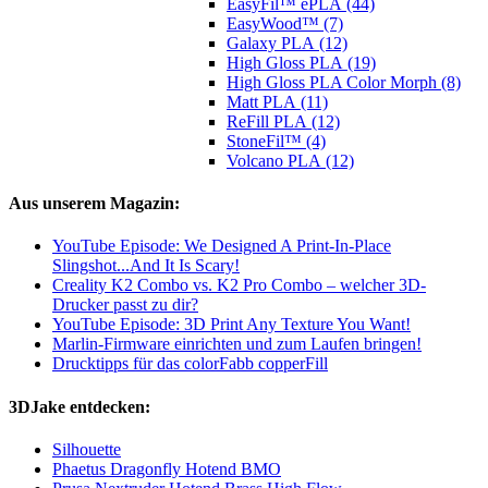
EasyFil™ ePLA (44)
EasyWood™ (7)
Galaxy PLA (12)
High Gloss PLA (19)
High Gloss PLA Color Morph (8)
Matt PLA (11)
ReFill PLA (12)
StoneFil™ (4)
Volcano PLA (12)
Aus unserem Magazin:
YouTube Episode: We Designed A Print-In-Place
Slingshot...And It Is Scary!
Creality K2 Combo vs. K2 Pro Combo – welcher 3D-
Drucker passt zu dir?
YouTube Episode: 3D Print Any Texture You Want!
Marlin-Firmware einrichten und zum Laufen bringen!
Drucktipps für das colorFabb copperFill
3DJake entdecken:
Silhouette
Phaetus Dragonfly Hotend BMO