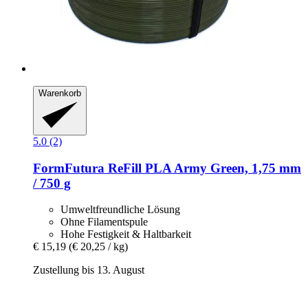
Warenkorb
5.0 (2)
FormFutura
ReFill PLA Army Green, 1,75 mm
/ 750 g
Umweltfreundliche Lösung
Ohne Filamentspule
Hohe Festigkeit & Haltbarkeit
€ 15,19
(€ 20,25 / kg)
Zustellung bis 13. August