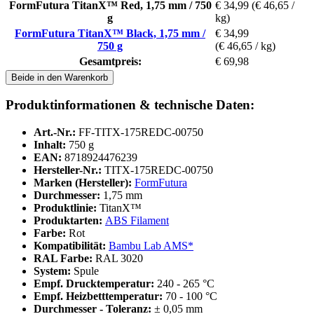
FormFutura TitanX™ Red, 1,75 mm / 750
€ 34,99
(€ 46,65 /
g
kg)
FormFutura TitanX™ Black, 1,75 mm /
€ 34,99
750 g
(€ 46,65 / kg)
Gesamtpreis:
€ 69,98
Beide in den Warenkorb
Produktinformationen & technische Daten:
Art.-Nr.:
FF-TITX-175REDC-00750
Inhalt:
750 g
EAN:
8718924476239
Hersteller-Nr.:
TITX-175REDC-00750
Marken (Hersteller):
FormFutura
Durchmesser:
1,75 mm
Produktlinie:
TitanX™
Produktarten:
ABS Filament
Farbe:
Rot
Kompatibilität:
Bambu Lab AMS*
RAL Farbe:
RAL 3020
System:
Spule
Empf. Drucktemperatur:
240 - 265 °C
Empf. Heizbetttemperatur:
70 - 100 °C
Durchmesser - Toleranz:
± 0,05 mm