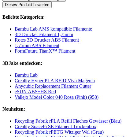
Dieses Produkt bewerten
Beliebte Kategorien:
Bambu Lab AMS kompatible Filamente
3D Drucker Filament 1,75mm
Rotes 3D Drucker ABS Filament
1,75mm ABS Filament
FormFutura TitanX™ Filament
3DJake entdecken:
Bambu Lab
Creality Hyper PLA RFID Viva Magenta
Anycubic Replacement Filament Cutter
eSUN ABS+HS Red
Vallejo Model Color 040 Rosa (Pink) (958)
Neuheiten:
Recycling Fabrik rPLA Refill Flaches Gewässer (Blau)
Creality SpacePi SE Filament Trockenbox
Recycling Fabrik rPETG Witziger Wal (Grau)