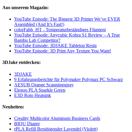
Aus unserem Magazin:
YouTube Episode: The Biggest 3D Printer We’ve EVER
Assembled (And It’s Fast!)
colorFabb_HT - Temperaturbeständiges Filament
YouTube Episode: Anycubic Kobra S1 Review – A True
Bambu Lab Competitor?
YouTube Episode: 3DJAKE Tabletop Resin
YouTube Episode: 3D Print Any Texture You Want!
3DJake entdecken:
3DJAKE
9 Erfahrungsberichte für Polymaker Polymax PC Schwarz
AESUB Orange Scanningspray
Elegoo PLA Sparkle Green
E3D Roto Heatsink
Neuheiten:
Creality Multicolor Aluminum Business Cards
BIQU Diaper
rPLA Refill Beruhigender Lavendel (Violett)