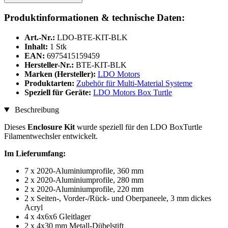
Produktinformationen & technische Daten:
Art.-Nr.:
LDO-BTE-KIT-BLK
Inhalt:
1 Stk
EAN:
6975415159459
Hersteller-Nr.:
BTE-KIT-BLK
Marken (Hersteller):
LDO Motors
Produktarten:
Zubehör für Multi-Material Systeme
Speziell für Geräte:
LDO Motors Box Turtle
Beschreibung
Dieses
Enclosure Kit
wurde speziell für den LDO BoxTurtle
Filamentwechsler entwickelt.
Im Lieferumfang:
7 x 2020-Aluminiumprofile, 360 mm
2 x 2020-Aluminiumprofile, 280 mm
2 x 2020-Aluminiumprofile, 220 mm
2 x Seiten-, Vorder-/Rück- und Oberpaneele, 3 mm dickes
Acryl
4 x 4x6x6 Gleitlager
2 x 4x30 mm Metall-Dübelstift