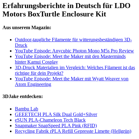
Erfahrungsberichte in Deutsch für LDO
Motors BoxTurtle Enclosure Kit
Aus unserem Magazin:
Outdoor-taugliche Filamente für witterungsbeständigen 3D-
Druck
YouTube Episode: Anycubic Photon Mono M5s Pro Review
YouTube Episode: Meet the Maker mit den Masterminds
hinter Kamui Cosplay
3D-Druck Materialien im Vergleich: Welches Filament ist das
richtige für dein Projekt?
YouTube Episode: Meet the Maker mit Wyatt Weaver von
Atom Engineering
3DJake entdecken:
Bambu Lab
GEEETECH PLA Silk Dual Gold+Silver
eSUN PLA-Chameleon Tech Black
Snapmaker SnapSpeed PLA Pink (RFID)
Recycling Fabrik rPLA Refill Gepresste Limette (Hellgrün)