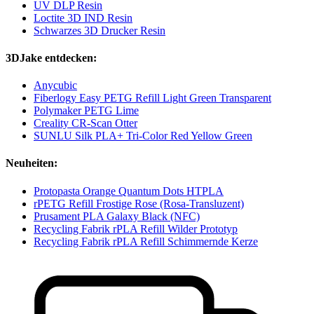
UV DLP Resin
Loctite 3D IND Resin
Schwarzes 3D Drucker Resin
3DJake entdecken:
Anycubic
Fiberlogy Easy PETG Refill Light Green Transparent
Polymaker PETG Lime
Creality CR-Scan Otter
SUNLU Silk PLA+ Tri-Color Red Yellow Green
Neuheiten:
Protopasta Orange Quantum Dots HTPLA
rPETG Refill Frostige Rose (Rosa-Transluzent)
Prusament PLA Galaxy Black (NFC)
Recycling Fabrik rPLA Refill Wilder Prototyp
Recycling Fabrik rPLA Refill Schimmernde Kerze