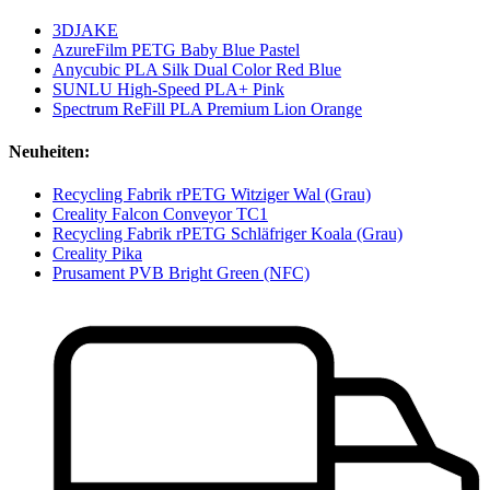
3DJAKE
AzureFilm PETG Baby Blue Pastel
Anycubic PLA Silk Dual Color Red Blue
SUNLU High-Speed PLA+ Pink
Spectrum ReFill PLA Premium Lion Orange
Neuheiten:
Recycling Fabrik rPETG Witziger Wal (Grau)
Creality Falcon Conveyor TC1
Recycling Fabrik rPETG Schläfriger Koala (Grau)
Creality Pika
Prusament PVB Bright Green (NFC)