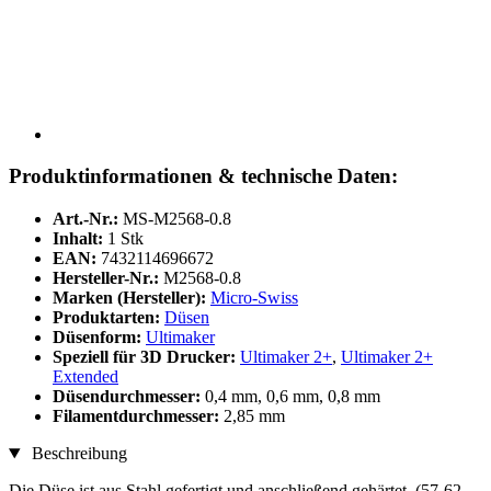
Produktinformationen & technische Daten:
Art.-Nr.:
MS-M2568-0.8
Inhalt:
1 Stk
EAN:
7432114696672
Hersteller-Nr.:
M2568-0.8
Marken (Hersteller):
Micro-Swiss
Produktarten:
Düsen
Düsenform:
Ultimaker
Speziell für 3D Drucker:
Ultimaker 2+
,
Ultimaker 2+
Extended
Düsendurchmesser:
0,4 mm, 0,6 mm, 0,8 mm
Filamentdurchmesser:
2,85 mm
Beschreibung
Die Düse ist aus Stahl gefertigt und anschließend gehärtet. (57-62