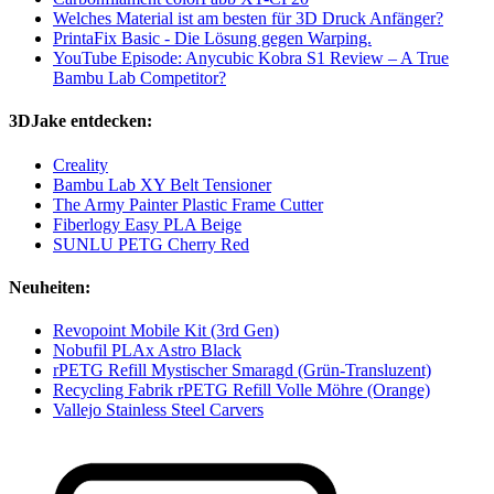
Welches Material ist am besten für 3D Druck Anfänger?
PrintaFix Basic - Die Lösung gegen Warping.
YouTube Episode: Anycubic Kobra S1 Review – A True
Bambu Lab Competitor?
3DJake entdecken:
Creality
Bambu Lab XY Belt Tensioner
The Army Painter Plastic Frame Cutter
Fiberlogy Easy PLA Beige
SUNLU PETG Cherry Red
Neuheiten:
Revopoint Mobile Kit (3rd Gen)
Nobufil PLAx Astro Black
rPETG Refill Mystischer Smaragd (Grün-Transluzent)
Recycling Fabrik rPETG Refill Volle Möhre (Orange)
Vallejo Stainless Steel Carvers