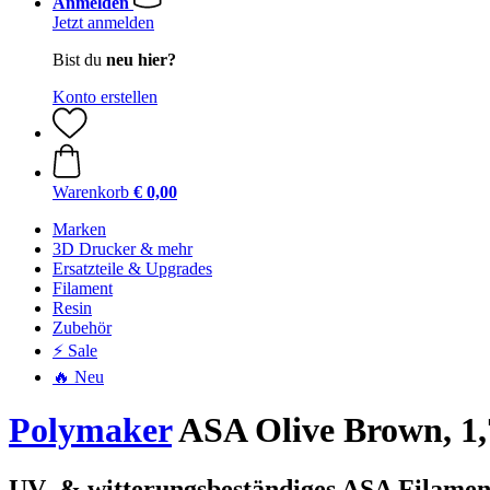
Anmelden
Jetzt anmelden
Bist du
neu hier?
Konto erstellen
Warenkorb
€ 0,00
Marken
3D Drucker & mehr
Ersatzteile & Upgrades
Filament
Resin
Zubehör
⚡ Sale
🔥 Neu
Polymaker
ASA Olive Brown, 1,
UV- & witterungsbeständiges ASA Filament