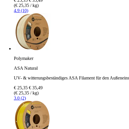
€ 25,35
€ 35,49
(€ 25,35 / kg)
4.9 (10)
Polymaker
ASA Natural
UV- & witterungsbeständiges ASA Filament für den Außeneinsa
€ 25,35
€ 35,49
(€ 25,35 / kg)
3.0 (2)