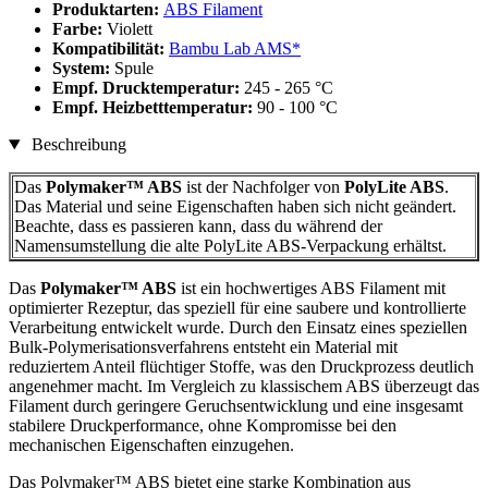
Produktarten:
ABS Filament
Farbe:
Violett
Kompatibilität:
Bambu Lab AMS*
System:
Spule
Empf. Drucktemperatur:
245 - 265 °C
Empf. Heizbetttemperatur:
90 - 100 °C
Beschreibung
Das
Polymaker™ ABS
ist der Nachfolger von
PolyLite ABS
.
Das Material und seine Eigenschaften haben sich nicht geändert.
Beachte, dass es passieren kann, dass du während der
Namensumstellung die alte PolyLite ABS-Verpackung erhältst.
Das
Polymaker™
ABS
ist ein hochwertiges ABS Filament mit
optimierter Rezeptur, das speziell für eine saubere und kontrollierte
Verarbeitung entwickelt wurde. Durch den Einsatz eines speziellen
Bulk-Polymerisationsverfahrens entsteht ein Material mit
reduziertem Anteil flüchtiger Stoffe, was den Druckprozess deutlich
angenehmer macht. Im Vergleich zu klassischem ABS überzeugt das
Filament durch geringere Geruchsentwicklung und eine insgesamt
stabilere Druckperformance, ohne Kompromisse bei den
mechanischen Eigenschaften einzugehen.
Das Polymaker™ ABS bietet eine starke Kombination aus