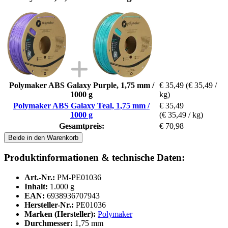
Polymaker ABS Galaxy Purple, 1,75 mm /
€ 35,49
(€ 35,49 /
1000 g
kg)
Polymaker ABS Galaxy Teal, 1,75 mm /
€ 35,49
1000 g
(€ 35,49 / kg)
Gesamtpreis:
€ 70,98
Beide in den Warenkorb
Produktinformationen & technische Daten:
Art.-Nr.:
PM-PE01036
Inhalt:
1.000 g
EAN:
6938936707943
Hersteller-Nr.:
PE01036
Marken (Hersteller):
Polymaker
Durchmesser:
1,75 mm