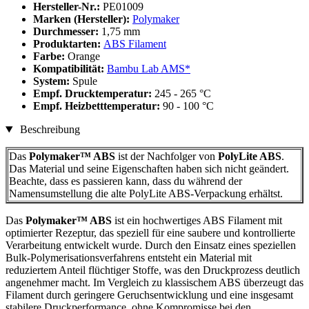
Hersteller-Nr.:
PE01009
Marken (Hersteller):
Polymaker
Durchmesser:
1,75 mm
Produktarten:
ABS Filament
Farbe:
Orange
Kompatibilität:
Bambu Lab AMS*
System:
Spule
Empf. Drucktemperatur:
245 - 265 °C
Empf. Heizbetttemperatur:
90 - 100 °C
Beschreibung
Das
Polymaker™ ABS
ist der Nachfolger von
PolyLite ABS
.
Das Material und seine Eigenschaften haben sich nicht geändert.
Beachte, dass es passieren kann, dass du während der
Namensumstellung die alte PolyLite ABS-Verpackung erhältst.
Das
Polymaker™
ABS
ist ein hochwertiges ABS Filament mit
optimierter Rezeptur, das speziell für eine saubere und kontrollierte
Verarbeitung entwickelt wurde. Durch den Einsatz eines speziellen
Bulk-Polymerisationsverfahrens entsteht ein Material mit
reduziertem Anteil flüchtiger Stoffe, was den Druckprozess deutlich
angenehmer macht. Im Vergleich zu klassischem ABS überzeugt das
Filament durch geringere Geruchsentwicklung und eine insgesamt
stabilere Druckperformance, ohne Kompromisse bei den