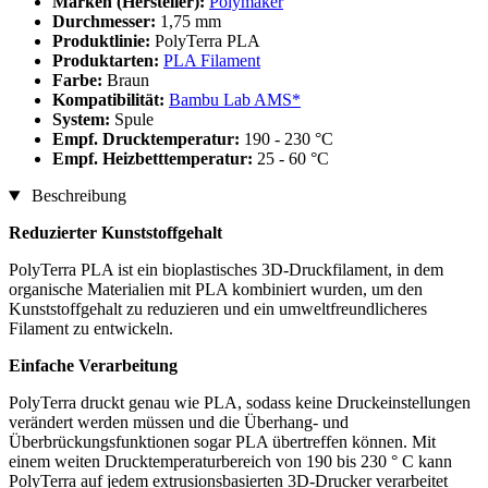
Marken (Hersteller):
Polymaker
Durchmesser:
1,75 mm
Produktlinie:
PolyTerra PLA
Produktarten:
PLA Filament
Farbe:
Braun
Kompatibilität:
Bambu Lab AMS*
System:
Spule
Empf. Drucktemperatur:
190 - 230 °C
Empf. Heizbetttemperatur:
25 - 60 °C
Beschreibung
Reduzierter Kunststoffgehalt
PolyTerra PLA ist ein bioplastisches 3D-Druckfilament, in dem
organische Materialien mit PLA kombiniert wurden, um den
Kunststoffgehalt zu reduzieren und ein umweltfreundlicheres
Filament zu entwickeln.
Einfache Verarbeitung
PolyTerra druckt genau wie PLA, sodass keine Druckeinstellungen
verändert werden müssen und die Überhang- und
Überbrückungsfunktionen sogar PLA übertreffen können. Mit
einem weiten Drucktemperaturbereich von 190 bis 230 ° C kann
PolyTerra auf jedem extrusionsbasierten 3D-Drucker verarbeitet