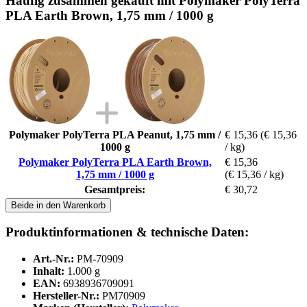
Häufig zusammen gekauft mit Polymaker PolyTerra
PLA Earth Brown, 1,75 mm / 1000 g
Polymaker PolyTerra PLA Peanut, 1,75 mm /
€ 15,36
(€ 15,36
1000 g
/ kg)
Polymaker PolyTerra PLA Earth Brown,
€ 15,36
1,75 mm / 1000 g
(€ 15,36 / kg)
Gesamtpreis:
€ 30,72
Beide in den Warenkorb
Produktinformationen & technische Daten:
Art.-Nr.:
PM-70909
Inhalt:
1.000 g
EAN:
6938936709091
Hersteller-Nr.:
PM70909