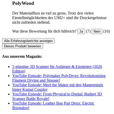
PolyWood
Der Materialfluss ist viel zu gross. Trotz den vielen
Einstellmöglichkeiten des UM2+ sind die Druckergebnisse
nicht zufrieden stellend.
War diese Bewertung für dich hilfreich?
(7)
(16)
Ja
Nein
Alle Erfahrungsberichte anzeigen
Dieses Produkt bewerten
Aus unserem Magazin:
5 günstige 3D Scanner für Anfänger & Einsteiger (2026
Edition)
YouTube Episode: Polymaker PolyDryer: Revolutionising
Filament Drying and Storage!
YouTube Episode: Meet the Maker mit den Masterminds
hinter Kamui Cosplay
YouTube Episode: From Physical to Digital: Budget 3D
Scanner Battle Royale!
YouTube Episode: Leather Bag Part Deux: Electric
Boogaloo!