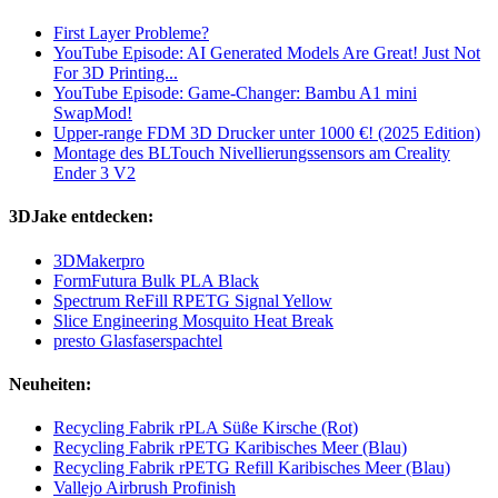
First Layer Probleme?
YouTube Episode: AI Generated Models Are Great! Just Not
For 3D Printing...
YouTube Episode: Game-Changer: Bambu A1 mini
SwapMod!
Upper-range FDM 3D Drucker unter 1000 €! (2025 Edition)
Montage des BLTouch Nivellierungssensors am Creality
Ender 3 V2
3DJake entdecken:
3DMakerpro
FormFutura Bulk PLA Black
Spectrum ReFill RPETG Signal Yellow
Slice Engineering Mosquito Heat Break
presto Glasfaserspachtel
Neuheiten:
Recycling Fabrik rPLA Süße Kirsche (Rot)
Recycling Fabrik rPETG Karibisches Meer (Blau)
Recycling Fabrik rPETG Refill Karibisches Meer (Blau)
Vallejo Airbrush Profinish