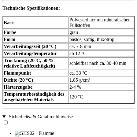
Technische Spezifikationen:
Polyesterharz mit mineralischen
Basis
Füllstoffen
Farbe
grau
Form
pastös, softig, thixotrop
Verarbeitungszeit (20 °C)
ca. 7-8 min
Verarbeitungstemperatur
ab 12 °C
Trocknung (20°C, 50 %
schleifbar nach ca. 30-40 min
relative Luftfeuchtigkeit)
Flammpunkt
ca. 33 °C
Dichte (20 °C)
1,85 g/cm³
Härterzugabe
2-4 %
Temperaturbeständigkeit des
120 °C
ausgehärteten Materials
Sicherheits- & Gefahrenhinweise