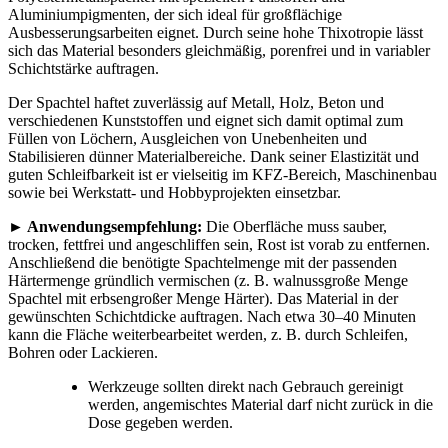
Aluminiumpigmenten, der sich ideal für großflächige
Ausbesserungsarbeiten eignet. Durch seine hohe Thixotropie lässt
sich das Material besonders gleichmäßig, porenfrei und in variabler
Schichtstärke auftragen.
Der Spachtel haftet zuverlässig auf Metall, Holz, Beton und
verschiedenen Kunststoffen und eignet sich damit optimal zum
Füllen von Löchern, Ausgleichen von Unebenheiten und
Stabilisieren dünner Materialbereiche. Dank seiner Elastizität und
guten Schleifbarkeit ist er vielseitig im KFZ-Bereich, Maschinenbau
sowie bei Werkstatt- und Hobbyprojekten einsetzbar.
►
Anwendungsempfehlung:
Die Oberfläche muss sauber,
trocken, fettfrei und angeschliffen sein, Rost ist vorab zu entfernen.
Anschließend die benötigte Spachtelmenge mit der passenden
Härtermenge gründlich vermischen (z. B. walnussgroße Menge
Spachtel mit erbsengroßer Menge Härter). Das Material in der
gewünschten Schichtdicke auftragen. Nach etwa 30–40 Minuten
kann die Fläche weiterbearbeitet werden, z. B. durch Schleifen,
Bohren oder Lackieren.
Werkzeuge sollten direkt nach Gebrauch gereinigt
werden, angemischtes Material darf nicht zurück in die
Dose gegeben werden.