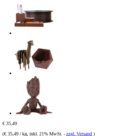
€ 35,49
(
€ 35,49 / kg
, inkl. 21% MwSt.
-
zzgl. Versand
)