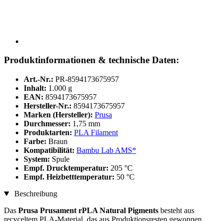
Produktinformationen & technische Daten:
Art.-Nr.:
PR-8594173675957
Inhalt:
1.000 g
EAN:
8594173675957
Hersteller-Nr.:
8594173675957
Marken (Hersteller):
Prusa
Durchmesser:
1,75 mm
Produktarten:
PLA Filament
Farbe:
Braun
Kompatibilität:
Bambu Lab AMS*
System:
Spule
Empf. Drucktemperatur:
205 °C
Empf. Heizbetttemperatur:
50 °C
Beschreibung
Das
Prusa
Prusament rPLA Natural Pigments
besteht aus
recyceltem PLA-Material, das aus Produktionsresten gewonnen