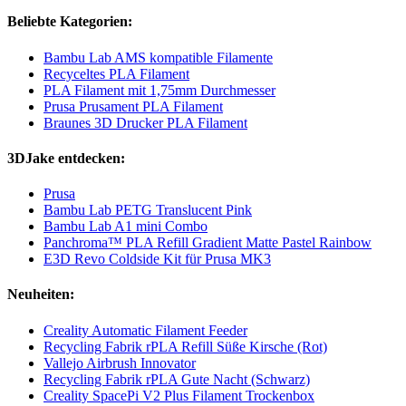
Beliebte Kategorien:
Bambu Lab AMS kompatible Filamente
Recyceltes PLA Filament
PLA Filament mit 1,75mm Durchmesser
Prusa Prusament PLA Filament
Braunes 3D Drucker PLA Filament
3DJake entdecken:
Prusa
Bambu Lab PETG Translucent Pink
Bambu Lab A1 mini Combo
Panchroma™ PLA Refill Gradient Matte Pastel Rainbow
E3D Revo Coldside Kit für Prusa MK3
Neuheiten:
Creality Automatic Filament Feeder
Recycling Fabrik rPLA Refill Süße Kirsche (Rot)
Vallejo Airbrush Innovator
Recycling Fabrik rPLA Gute Nacht (Schwarz)
Creality SpacePi V2 Plus Filament Trockenbox