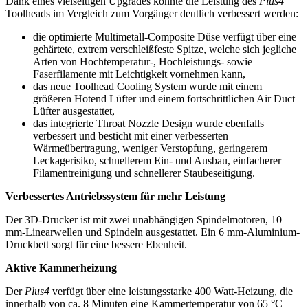
Dank eines vielseitigen Upgrades konnte die Leistung des
Plus4
Toolheads im Vergleich zum Vorgänger deutlich verbessert werden:
die optimierte Multimetall-Composite Düse verfügt über eine
gehärtete, extrem verschleißfeste Spitze, welche sich jegliche
Arten von Hochtemperatur-, Hochleistungs- sowie
Faserfilamente mit Leichtigkeit vornehmen kann,
das neue Toolhead Cooling System wurde mit einem
größeren Hotend Lüfter und einem fortschrittlichen Air Duct
Lüfter ausgestattet,
das integrierte Throat Nozzle Design wurde ebenfalls
verbessert und besticht mit einer verbesserten
Wärmeübertragung, weniger Verstopfung, geringerem
Leckagerisiko, schnellerem Ein- und Ausbau, einfacherer
Filamentreinigung und schnellerer Staubeseitigung.
Verbessertes Antriebssystem für mehr Leistung
Der 3D-Drucker ist mit zwei unabhängigen Spindelmotoren, 10
mm-Linearwellen und Spindeln ausgestattet. Ein 6 mm-Aluminium-
Druckbett sorgt für eine bessere Ebenheit.
Aktive Kammerheizung
Der
Plus4
verfügt über eine leistungsstarke 400 Watt-Heizung, die
innerhalb von ca. 8 Minuten eine Kammertemperatur von 65 °C