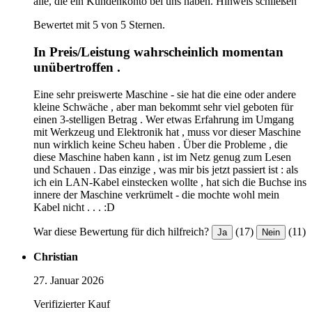
alle, die ein Kundenkonto bei uns haben.
Hinweis schließen
Bewertet mit 5 von 5 Sternen.
In Preis/Leistung wahrscheinlich momentan
unübertroffen .
Eine sehr preiswerte Maschine - sie hat die eine oder andere
kleine Schwäche , aber man bekommt sehr viel geboten für
einen 3-stelligen Betrag . Wer etwas Erfahrung im Umgang
mit Werkzeug und Elektronik hat , muss vor dieser Maschine
nun wirklich keine Scheu haben . Über die Probleme , die
diese Maschine haben kann , ist im Netz genug zum Lesen
und Schauen . Das einzige , was mir bis jetzt passiert ist : als
ich ein LAN-Kabel einstecken wollte , hat sich die Buchse ins
innere der Maschine verkrümelt - die mochte wohl mein
Kabel nicht . . . :D
War diese Bewertung für dich hilfreich?
(17)
(11)
Ja
Nein
Christian
27. Januar 2026
Verifizierter Kauf