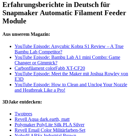
Erfahrungsberichte in Deutsch für
Snapmaker Automatic Filament Feeder
Module
Aus unserem Magazin:
YouTube Episode: Anycubic Kobra S1 Review – A True
Bambu Lab Competitor?
YouTube Episode: Bambu Lab A1 mini Combo: Game
Changer or Gimmick?
Carbonfilament colorFabb XT-CF20
YouTube Episode: Meet the Maker mit Joshua Rowley von
E3D
YouTube Episode: How to Clean and Unclog Your Nozzle
and Heatbreak Like a Pro!
3DJake entdecken:
Twotrees
Revell Aqua dark.earth, matt
Polymaker PolyLite Silk PLA Silver
Revell Email Color Militärfarben-Set
Nobufil ABSx Industrial Brown