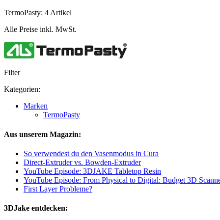
TermoPasty: 4 Artikel
Alle Preise inkl. MwSt.
Filter
Kategorien:
Marken
TermoPasty
Aus unserem Magazin:
So verwendest du den Vasenmodus in Cura
Direct-Extruder vs. Bowden-Extruder
YouTube Episode: 3DJAKE Tabletop Resin
YouTube Episode: From Physical to Digital: Budget 3D Scanne
First Layer Probleme?
3DJake entdecken: