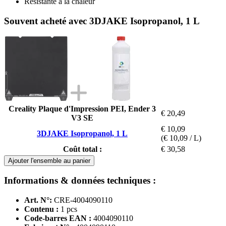
Résistante à la chaleur
Souvent acheté avec 3DJAKE Isopropanol, 1 L
Creality Plaque d'Impression PEI, Ender 3
€ 20,49
V3 SE
€ 10,09
3DJAKE Isopropanol, 1 L
(€ 10,09 / L)
Coût total :
€ 30,58
Ajouter l'ensemble au panier
Informations & données techniques :
Art. N°:
CRE-4004090110
Contenu :
1 pcs
Code-barres EAN :
4004090110