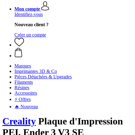
Mon compte
Identifiez-vous
Nouveau client ?
Créer un compte
Marques
Imprimantes 3D & Co
Pièces Détachées & Upgrades
Filaments
Résines
Accessoires
⚡ Offres
🔥 Nouveau
Creality
Plaque d'Impression
PEI, Ender 3 V3 SE