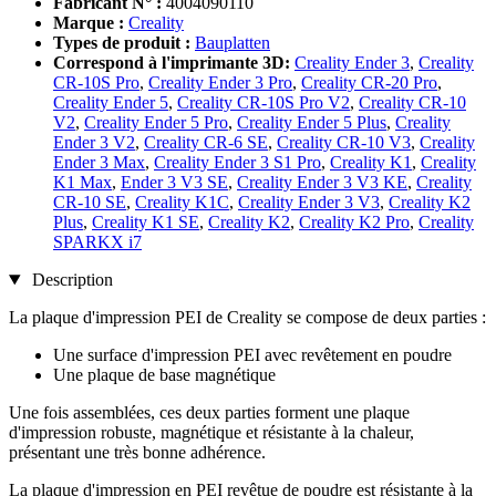
Fabricant N° :
4004090110
Marque :
Creality
Types de produit :
Bauplatten
Correspond à l'imprimante 3D:
Creality Ender 3
,
Creality
CR-10S Pro
,
Creality Ender 3 Pro
,
Creality CR-20 Pro
,
Creality Ender 5
,
Creality CR-10S Pro V2
,
Creality CR-10
V2
,
Creality Ender 5 Pro
,
Creality Ender 5 Plus
,
Creality
Ender 3 V2
,
Creality CR-6 SE
,
Creality CR-10 V3
,
Creality
Ender 3 Max
,
Creality Ender 3 S1 Pro
,
Creality K1
,
Creality
K1 Max
,
Ender 3 V3 SE
,
Creality Ender 3 V3 KE
,
Creality
CR-10 SE
,
Creality K1C
,
Creality Ender 3 V3
,
Creality K2
Plus
,
Creality K1 SE
,
Creality K2
,
Creality K2 Pro
,
Creality
SPARKX i7
Description
La plaque d'impression PEI de Creality se compose de deux parties :
Une surface d'impression PEI avec revêtement en poudre
Une plaque de base magnétique
Une fois assemblées, ces deux parties forment une plaque
d'impression robuste, magnétique et résistante à la chaleur,
présentant une très bonne adhérence.
La plaque d'impression en PEI revêtue de poudre est résistante à la