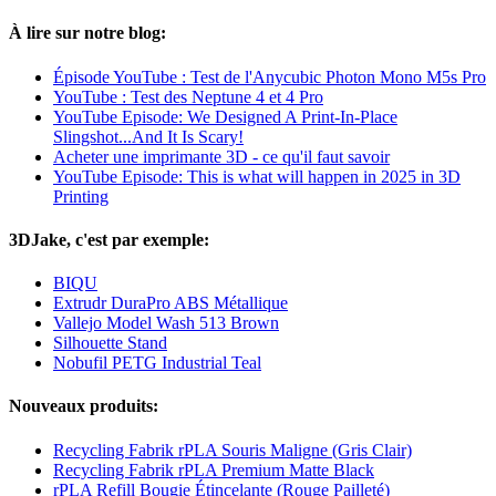
À lire sur notre blog:
Épisode YouTube : Test de l'Anycubic Photon Mono M5s Pro
YouTube : Test des Neptune 4 et 4 Pro
YouTube Episode: We Designed A Print-In-Place
Slingshot...And It Is Scary!
Acheter une imprimante 3D - ce qu'il faut savoir
YouTube Episode: This is what will happen in 2025 in 3D
Printing
3DJake, c'est par exemple:
BIQU
Extrudr DuraPro ABS Métallique
Vallejo Model Wash 513 Brown
Silhouette Stand
Nobufil PETG Industrial Teal
Nouveaux produits:
Recycling Fabrik rPLA Souris Maligne (Gris Clair)
Recycling Fabrik rPLA Premium Matte Black
rPLA Refill Bougie Étincelante (Rouge Pailleté)