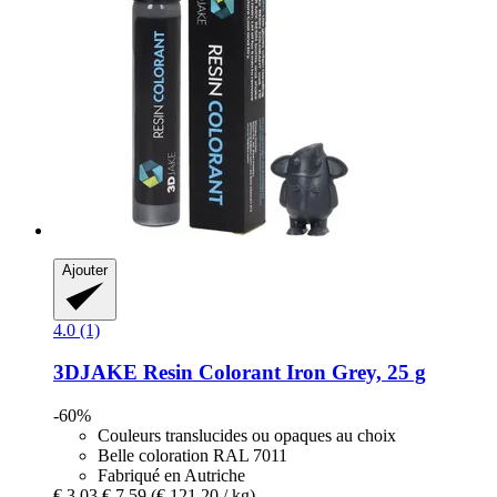
Ajouter
4.0 (1)
3DJAKE
Resin Colorant Iron Grey, 25 g
-60%
Couleurs translucides ou opaques au choix
Belle coloration RAL 7011
Fabriqué en Autriche
€ 3,03
€ 7,59
(€ 121,20 / kg)