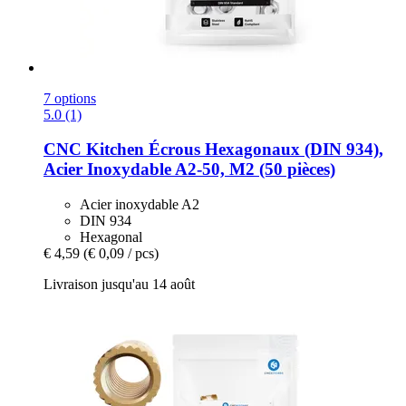
7 options
5.0 (1)
CNC Kitchen
Écrous Hexagonaux (DIN 934),
Acier Inoxydable A2-​50, M2 (50 pièces)
Acier inoxydable A2
DIN 934
Hexagonal
€ 4,59
(€ 0,09 / pcs)
Livraison jusqu'au 14 août