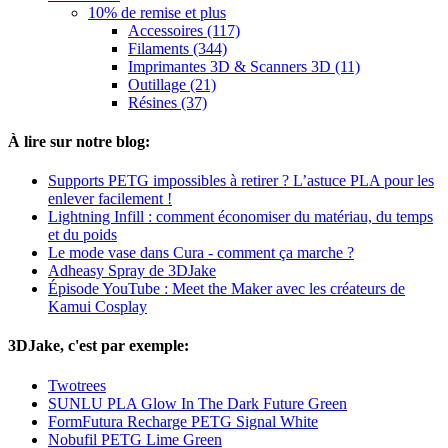
10% de remise et plus
Accessoires (117)
Filaments (344)
Imprimantes 3D & Scanners 3D (11)
Outillage (21)
Résines (37)
À lire sur notre blog:
Supports PETG impossibles à retirer ? L’astuce PLA pour les
enlever facilement !
Lightning Infill : comment économiser du matériau, du temps
et du poids
Le mode vase dans Cura - comment ça marche ?
Adheasy Spray de 3DJake
Épisode YouTube : Meet the Maker avec les créateurs de
Kamui Cosplay
3DJake, c'est par exemple:
Twotrees
SUNLU PLA Glow In The Dark Future Green
FormFutura Recharge PETG Signal White
Nobufil PETG Lime Green