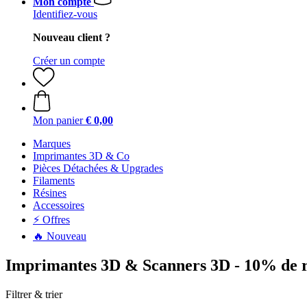
Mon compte
Identifiez-vous
Nouveau client ?
Créer un compte
Mon panier
€ 0,00
Marques
Imprimantes 3D & Co
Pièces Détachées & Upgrades
Filaments
Résines
Accessoires
⚡ Offres
🔥 Nouveau
Imprimantes 3D & Scanners 3D - 10% de r
Filtrer & trier