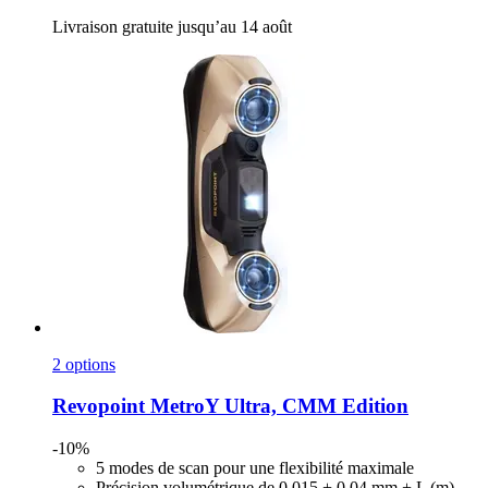
Livraison gratuite jusqu’au 14 août
2 options
Revopoint
MetroY Ultra, CMM Edition
-10%
5 modes de scan pour une flexibilité maximale
Précision volumétrique de 0,015 + 0,04 mm + L (m)