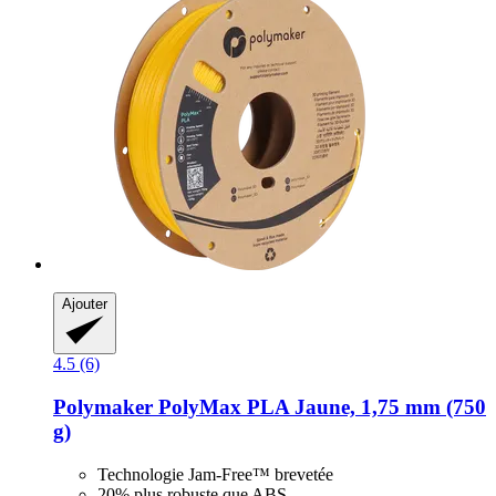
Ajouter
4.5 (6)
Polymaker
PolyMax PLA Jaune, 1,75 mm (750
g)
Technologie Jam-Free™ brevetée
20% plus robuste que ABS