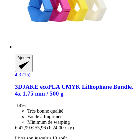
Ajouter
4.3 (15)
3DJAKE
ecoPLA CMYK Lithophane Bundle,
4x 1,75 mm / 500 g
-14%
Très bonne qualité
Facile à Imprimer
Minimum de warping
€ 47,99
€ 55,96
(€ 24,00 / kg)
Livraison jusqu'au 13 août