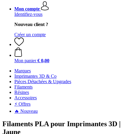
Mon compte
Identifiez-vous
Nouveau client ?
Créer un compte
Mon panier
€ 0,00
Marques
Imprimantes 3D & Co
Pièces Détachées & Upgrades
Filaments
Résines
Accessoires
⚡ Offres
🔥 Nouveau
Filaments PLA pour Imprimantes 3D |
Jaune