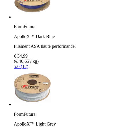
FormFutura
ApolloX™ Dark Blue
Filament ASA haute performance.
€ 34,99
(€ 46,65 / kg)
5.0 (12)
FormFutura
ApolloX™ Light Grey