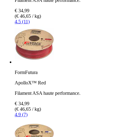
Filament ASA haute performance.
€ 34,99
(€ 46,65 / kg)
4.5 (11)
FormFutura
ApolloX™ Red
Filament ASA haute performance.
€ 34,99
(€ 46,65 / kg)
4.9 (7)