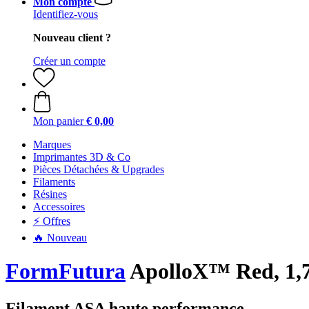
Mon compte
Identifiez-vous
Nouveau client ?
Créer un compte
Mon panier
€ 0,00
Marques
Imprimantes 3D & Co
Pièces Détachées & Upgrades
Filaments
Résines
Accessoires
⚡ Offres
🔥 Nouveau
FormFutura
ApolloX™ Red, 1,7
Filament ASA haute performance.