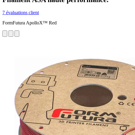
7 évaluations client
FormFutura ApolloX™ Red