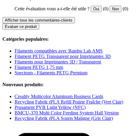
Cette évaluation vous a-t-elle été utile ?
(0)
(0)
Oui
Non
Afficher tous les commentaires-clients
Evaluer ce produit
Catégories populaires:
Filaments compatibles avec Bambu Lab AMS
Filament PETG Transparent pour Imprimantes 3D
Filaments pour Imprimantes 3D | Transparent
Filament PETG 1,75 mm
Spectrum - Filaments PETG Premium
Nouveaux produits:
Creality Multicolor Aluminum Business Cards
Recycling Fabrik rPLA Refill Prairie Fraîche (Vert Clair)
Prusament PVB Light Yellow (NFC)
BMCU-370 Multi Color Feeding System Hall Version
Recycling Fabrik rPLA Souris Maligne (Gris Clair)