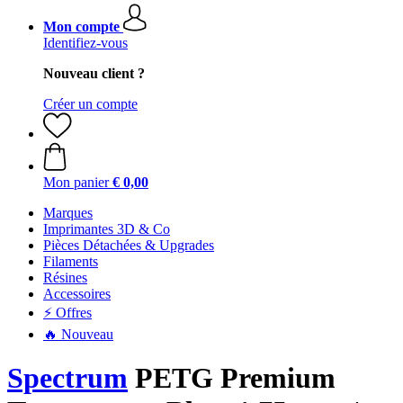
Mon compte
Identifiez-vous
Nouveau client ?
Créer un compte
Mon panier
€ 0,00
Marques
Imprimantes 3D & Co
Pièces Détachées & Upgrades
Filaments
Résines
Accessoires
⚡ Offres
🔥 Nouveau
Spectrum
PETG Premium