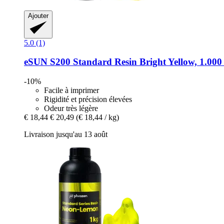
Ajouter
5.0 (1)
eSUN
S200 Standard Resin Bright Yellow, 1.000
-10%
Facile à imprimer
Rigidité et précision élevées
Odeur très légère
€ 18,44
€ 20,49
(€ 18,44 / kg)
Livraison jusqu'au 13 août