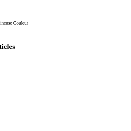
mineuse
Couleur
icles