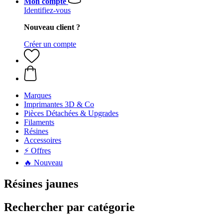
Mon compte
Identifiez-vous
Nouveau client ?
Créer un compte
Marques
Imprimantes 3D & Co
Pièces Détachées & Upgrades
Filaments
Résines
Accessoires
⚡ Offres
🔥 Nouveau
Résines jaunes
Rechercher par catégorie