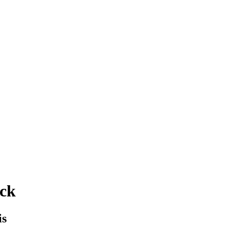
ck
is